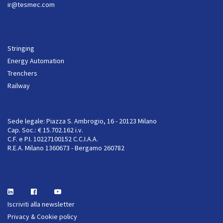
ir@tesmec.com
Stringing
Energy Automation
Trenchers
Railway
Sede legale: Piazza S. Ambrogio, 16 - 20123 Milano
Cap. Soc.: € 15.702.162 i.v.
C.F. e P.I. 10227100152 C.C.I.A.A.
R.E.A. Milano 1360673 - Bergamo 260782
Iscriviti alla newsletter
Privacy & Cookie policy